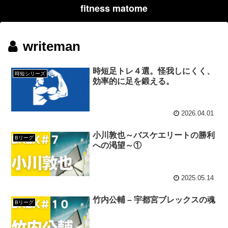
fitness matome
writeman
時短足トレ４選。怪我しにくく、
時短シリーズ
効率的に足を鍛える。
2026.04.01
小川敦也～バスケエリートの勝利
Bリーグ
への渇望～①
2025.05.14
竹内公輔 – 宇都宮ブレックスの魂
Bリーグ