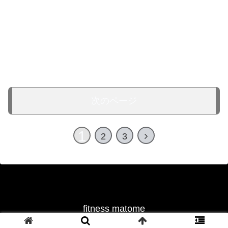
次のページ
1
2
3
fitness matome
© 2022 fitness matome.